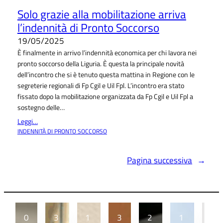
Solo grazie alla mobilitazione arriva
l’indennità di Pronto Soccorso
19/05/2025
È finalmente in arrivo l’indennità economica per chi lavora nei
pronto soccorso della Liguria. È questa la principale novità
dell’incontro che si è tenuto questa mattina in Regione con le
segreterie regionali di Fp Cgil e Uil Fpl. L’incontro era stato
fissato dopo la mobilitazione organizzata da Fp Cgil e Uil Fpl a
sostegno delle…
Leggi…
INDENNITÀ DI PRONTO SOCCORSO
Pagina successiva
→
0
3
1
3
2
1
1