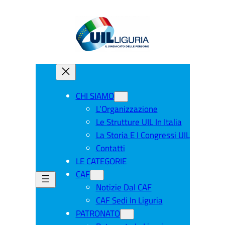
CHI SIAMO
L’Organizzazione
Le Strutture UIL In Italia
La Storia E I Congressi UIL
Contatti
LE CATEGORIE
CAF
Notizie Dal CAF
CAF Sedi In Liguria
PATRONATO