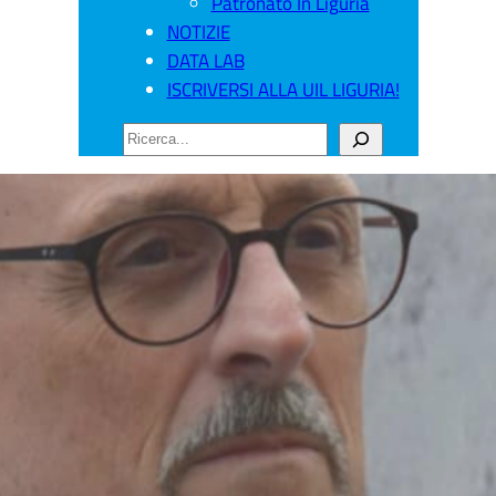
Patronato In Liguria
NOTIZIE
DATA LAB
ISCRIVERSI ALLA UIL LIGURIA!
CERCA