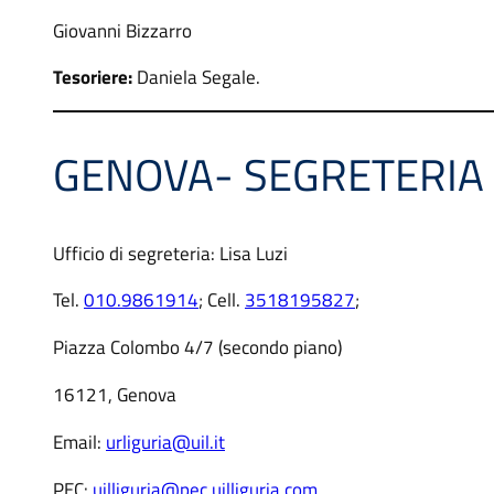
Giovanni Bizzarro
Tesoriere:
Daniela Segale.
GENOVA- SEGRETERIA
Ufficio di segreteria: Lisa Luzi
Tel.
010.9861914
; Cell.
3518195827
;
Piazza Colombo 4/7 (secondo piano)
16121, Genova
Email:
urliguria@uil.it
PEC:
uilliguria@pec.uilliguria.com