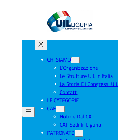
CHI SIAMO
L’Organizzazione
Le Strutture UIL In Italia
La Storia E I Congressi UIL
Contatti
LE CATEGORIE
CAF
Notizie Dal CAF
CAF Sedi In Liguria
PATRONATO