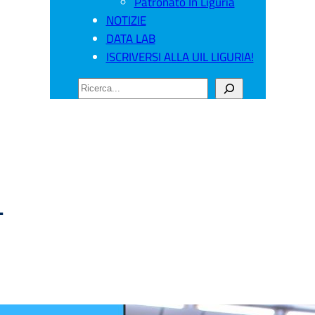
Patronato In Liguria
NOTIZIE
DATA LAB
ISCRIVERSI ALLA UIL LIGURIA!
CERCA
L