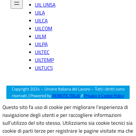
r
UIL UNSA
u
UILA
m
e
UILCA
n
UILCOM
ti
UILM
di
UILPA
p
r
UILTEC
o
UILTEMP
g
UILTUCS
r
a
m
m
Copyright 2024 – Unione Italiana del Lavoro – Tutti i diritti sono
a
riservati. | Powered by
REMOTE ITALIA
//
Privacy e Cookie Policy
zi
o
Questo sito fa uso di cookie per migliorare l’esperienza di
n
navigazione degli utenti e per raccogliere informazioni
e
sull'utilizzo del sito stesso. Utilizziamo sia cookie tecnici sia
”
cookie di parti terze per registrare le pagine visitate ma che