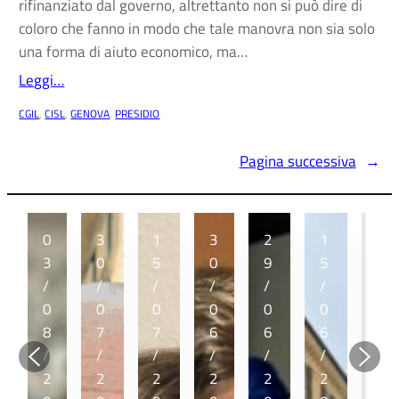
rifinanziato dal governo, altrettanto non si può dire di
coloro che fanno in modo che tale manovra non sia solo
una forma di aiuto economico, ma…
Leggi…
CGIL
, 
CISL
, 
GENOVA
, 
PRESIDIO
Pagina successiva
→
0
3
1
3
2
1
1
3
0
5
0
9
5
2
/
/
/
/
/
/
/
0
0
0
0
0
0
0
8
7
7
6
6
6
6
/
/
/
/
/
/
/
2
2
2
2
2
2
2