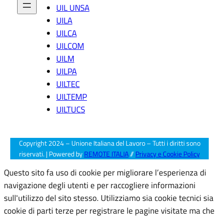
r
UIL UNSA
u
UILA
m
e
UILCA
n
UILCOM
ti
UILM
di
UILPA
p
r
UILTEC
o
UILTEMP
g
UILTUCS
r
a
m
m
Copyright 2024 – Unione Italiana del Lavoro – Tutti i diritti sono
a
riservati. | Powered by
REMOTE ITALIA
//
Privacy e Cookie Policy
zi
o
Questo sito fa uso di cookie per migliorare l’esperienza di
n
navigazione degli utenti e per raccogliere informazioni
e
sull'utilizzo del sito stesso. Utilizziamo sia cookie tecnici sia
”
cookie di parti terze per registrare le pagine visitate ma che