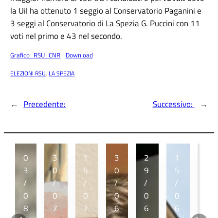
la Uil ha ottenuto 1 seggio al Conservatorio Paganini e
3 seggi al Conservatorio di La Spezia G. Puccini con 11
voti nel primo e 43 nel secondo.
Grafico_RSU_CNR
Download
ELEZIONI RSU
, 
LA SPEZIA
←
Precedente:
Successivo:
→
0
3
1
3
2
1
1
3
0
5
0
9
5
2
/
/
/
/
/
/
/
0
0
0
0
0
0
0
8
7
7
6
6
6
6