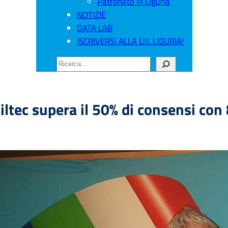
Patronato In Liguria
NOTIZIE
DATA LAB
ISCRIVERSI ALLA UIL LIGURIA!
CERCA
Uiltec supera il 50% di consensi con