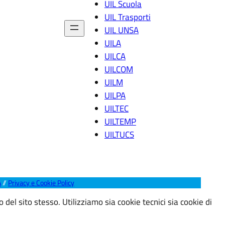
UIL Scuola
UIL Trasporti
UIL UNSA
UILA
UILCA
UILCOM
UILM
UILPA
UILTEC
UILTEMP
UILTUCS
A
//
Privacy e Cookie Policy
 del sito stesso. Utilizziamo sia cookie tecnici sia cookie di