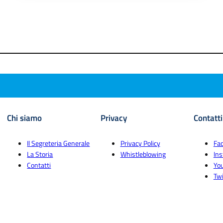
Chi siamo
Privacy
Contatti
Il Segreteria Generale
Privacy Policy
Fa
La Storia
Whistleblowing
In
Contatti
Yo
Twi