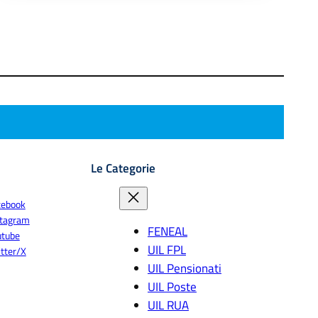
Le Categorie
cebook
stagram
FENEAL
utube
UIL FPL
tter/X
UIL Pensionati
UIL Poste
UIL RUA