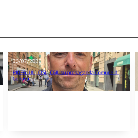
30/07/2026
RIDER, UIL, CISL, CGIL su propaganda Comune di
Genova.