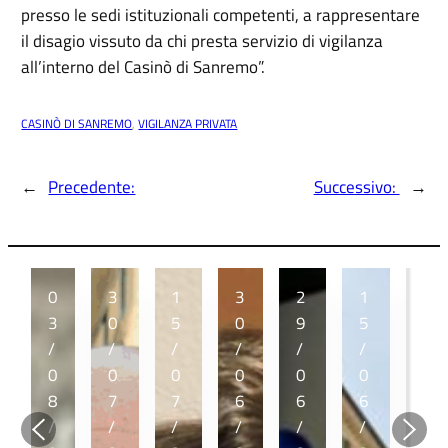
presso le sedi istituzionali competenti, a rappresentare
il disagio vissuto da chi presta servizio di vigilanza
all’interno del Casinò di Sanremo”.
CASINÒ DI SANREMO
, 
VIGILANZA PRIVATA
←
Precedente:
Successivo:
→
0
3
1
3
2
1
1
3
0
5
0
9
5
2
/
/
/
/
/
/
/
0
0
0
0
0
0
0
8
7
7
6
6
6
6
/
/
/
/
/
/
/