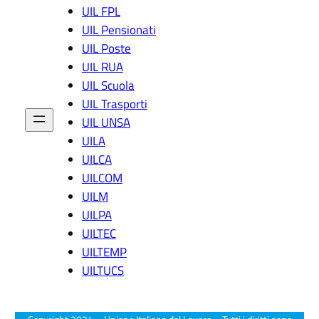
v
Li
u
UIL FPL
e
g
st
UIL Pensionati
n
u
a
t
ri
c
UIL Poste
a
a
a
UIL RUA
r
u
UIL Scuola
e
s
st
a
UIL Trasporti
r
UIL UNSA
u
UILA
m
e
UILCA
n
UILCOM
ti
UILM
di
UILPA
p
r
UILTEC
o
UILTEMP
g
UILTUCS
r
a
m
m