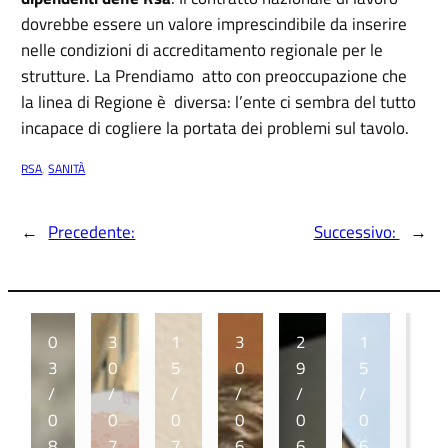
dovrebbe essere un valore imprescindibile da inserire
nelle condizioni di accreditamento regionale per le
strutture. La Prendiamo atto con preoccupazione che
la linea di Regione è diversa: l’ente ci sembra del tutto
incapace di cogliere la portata dei problemi sul tavolo.
RSA
, 
SANITÀ
←
Precedente:
Successivo:
→
0
3
1
3
2
1
1
3
0
5
0
9
5
2
/
/
/
/
/
/
/
0
0
0
0
0
0
0
8
7
7
6
6
6
6