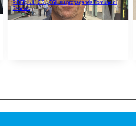
RIDER, UIL, CISL, CGIL su propaganda Comune di
Genova.