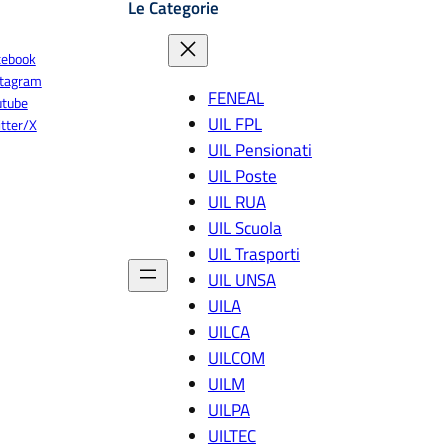
Le Categorie
cebook
stagram
FENEAL
utube
UIL FPL
tter/X
UIL Pensionati
UIL Poste
UIL RUA
UIL Scuola
UIL Trasporti
UIL UNSA
UILA
UILCA
UILCOM
UILM
UILPA
UILTEC