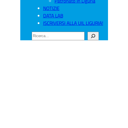
Patronato In Liguria
NOTIZIE
DATA LAB
ISCRIVERSI ALLA UIL LIGURIA!
CERCA