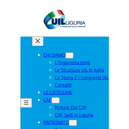
CHI SIAMO
L’Organizzazione
Le Strutture UIL In Italia
La Storia E I Congressi UIL
Contatti
LE CATEGORIE
CAF
Notizie Dal CAF
CAF Sedi In Liguria
PATRONATO