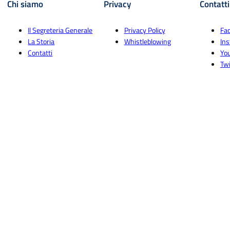
Chi siamo
Privacy
Contatti
Il Segreteria Generale
Privacy Policy
Fa
La Storia
Whistleblowing
In
Contatti
Yo
Twi