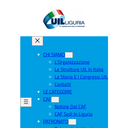
CHI SIAMO
L’Organizzazione
Le Strutture UIL In Italia
La Storia E I Congressi UIL
Contatti
LE CATEGORIE
CAF
Notizie Dal CAF
CAF Sedi In Liguria
PATRONATO