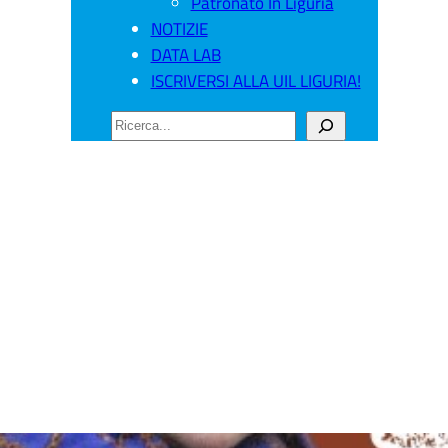
Patronato In Liguria
NOTIZIE
DATA LAB
ISCRIVERSI ALLA UIL LIGURIA!
CERCA