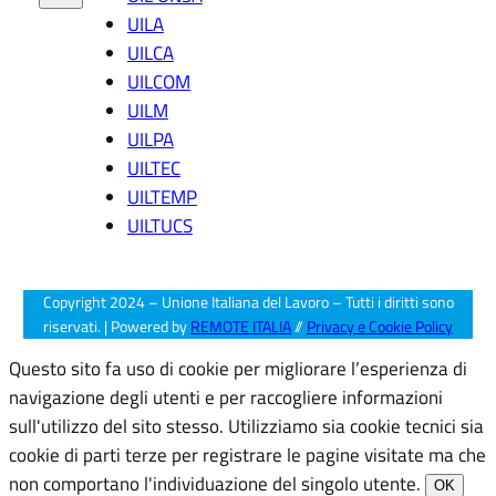
u
UILA
m
e
UILCA
n
UILCOM
ti
UILM
di
UILPA
p
r
UILTEC
o
UILTEMP
g
UILTUCS
r
a
m
m
Copyright 2024 – Unione Italiana del Lavoro – Tutti i diritti sono
a
riservati. | Powered by
REMOTE ITALIA
//
Privacy e Cookie Policy
zi
o
Questo sito fa uso di cookie per migliorare l’esperienza di
n
navigazione degli utenti e per raccogliere informazioni
e
sull'utilizzo del sito stesso. Utilizziamo sia cookie tecnici sia
”
cookie di parti terze per registrare le pagine visitate ma che
non comportano l'individuazione del singolo utente.
OK