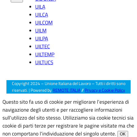
u
UILA
m
e
UILCA
n
UILCOM
ti
UILM
di
UILPA
p
r
UILTEC
o
UILTEMP
g
UILTUCS
r
a
m
m
Copyright 2024 – Unione Italiana del Lavoro – Tutti i diritti sono
a
riservati. | Powered by
REMOTE ITALIA
//
Privacy e Cookie Policy
zi
o
Questo sito fa uso di cookie per migliorare l’esperienza di
n
navigazione degli utenti e per raccogliere informazioni
e
sull'utilizzo del sito stesso. Utilizziamo sia cookie tecnici sia
”
cookie di parti terze per registrare le pagine visitate ma che
non comportano l'individuazione del singolo utente.
OK