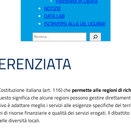
Patronato In Liguria
NOTIZIE
DATA LAB
ISCRIVERSI ALLA UIL LIGURIA!
CERCA
ERENZIATA
ostituzione italiana (art. 116) che
permette alle regioni di r
uesto significa che alcune regioni possono gestire direttamen
tivo è adattare meglio i servizi alle esigenze specifiche del te
i di risorse finanziarie e qualità dei servizi erogati. Il dibatti
elle diversità locali.