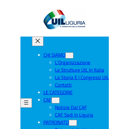
CHI SIAMO
L’Organizzazione
Le Strutture UIL In Italia
La Storia E I Congressi UIL
Contatti
LE CATEGORIE
CAF
Notizie Dal CAF
CAF Sedi In Liguria
PATRONATO