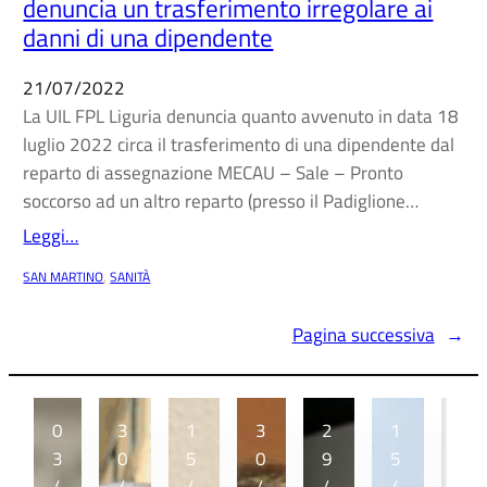
denuncia un trasferimento irregolare ai
danni di una dipendente
21/07/2022
La UIL FPL Liguria denuncia quanto avvenuto in data 18
luglio 2022 circa il trasferimento di una dipendente dal
reparto di assegnazione MECAU – Sale – Pronto
soccorso ad un altro reparto (presso il Padiglione…
Leggi…
SAN MARTINO
, 
SANITÀ
Pagina successiva
→
0
3
1
3
2
1
1
3
0
5
0
9
5
2