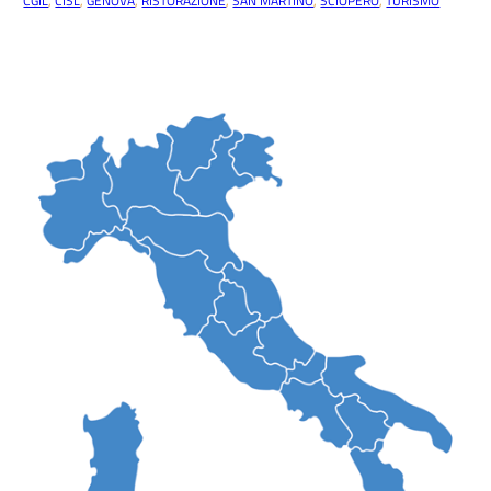
CGIL
, 
CISL
, 
GENOVA
, 
RISTORAZIONE
, 
SAN MARTINO
, 
SCIOPERO
, 
TURISMO