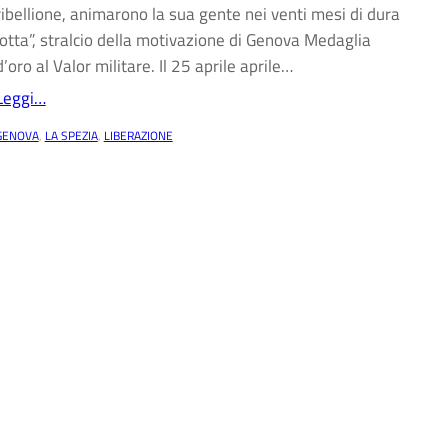
ribellione, animarono la sua gente nei venti mesi di dura
lotta”, stralcio della motivazione di Genova Medaglia
d’oro al Valor militare. Il 25 aprile aprile…
Leggi…
GENOVA
, 
LA SPEZIA
, 
LIBERAZIONE