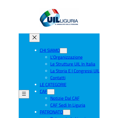
CHI SIAMO
L’Organizzazione
Le Strutture UIL In Italia
La Storia E I Congressi UIL
Contatti
LE CATEGORIE
CAF
Notizie Dal CAF
CAF Sedi In Liguria
PATRONATO