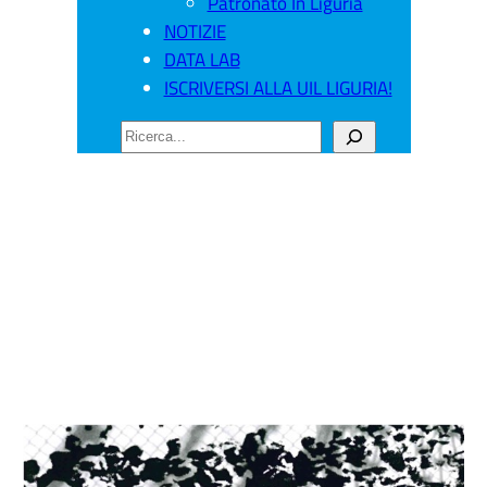
Patronato In Liguria
NOTIZIE
DATA LAB
ISCRIVERSI ALLA UIL LIGURIA!
CERCA